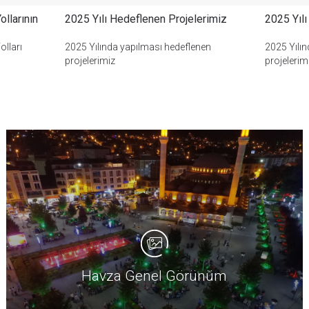
llarının
2025 Yılı Hedeflenen Projelerimiz
2025 Yıl
28
T
olları
2025 Yılında yapılması hedeflenen
2025 Yılı
projelerimiz
projelerim
27
T
25
T
24
T
23
T
23
Havza Genel Görünüm
T