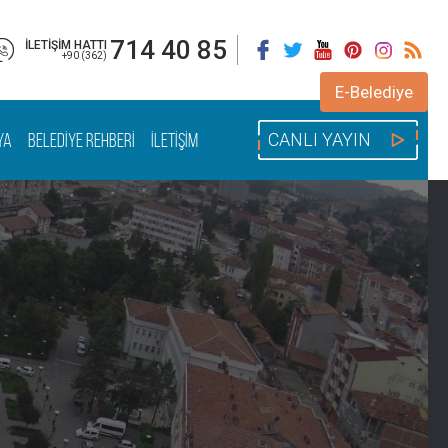
714 40 85
İLETİŞİM HATTI
+90 (362)
E-Belediye
YA
BELEDİYE REHBERİ
İLETİŞİM
CANLI YAYIN