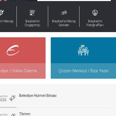
ın Mesajı
Başkan’ın
Başkan’a Mesaj
Başkan’ın
Özgeçmişi
Gönder
Fotoğrafları
ediye / Online Ödeme
Çözüm Merkezi / Bize Yazın
Belediye Hizmet Binası
ğustos
2026
Tbmm
ğustos