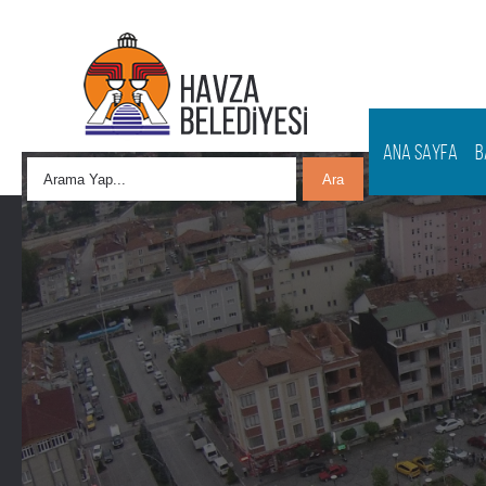
ANA SAYFA
B
Ara