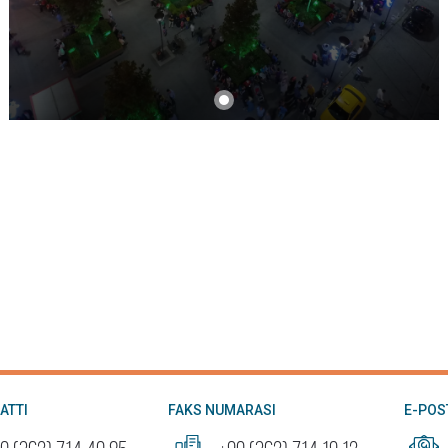
21
T
15
T
13
T
13
T
13
T
7
T
HATTI
FAKS NUMARASI
E-POS