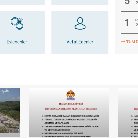
5
1
A
⤍
1
Evlenenler
Vefat Edenler
TÜM 
A
1
A
30
T
29
T
29
T