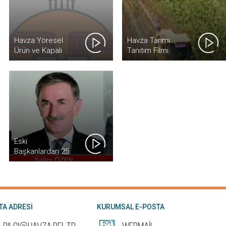
Geleceğimizin Teminatı, Gönüllerimizin Neşesi
emmuz
2026
Yavrularımızla Buluştuk.
Havza Yöresel
Havza Tarımı
15 Temmuz Kevser Meydanı
emmuz
Ürün ve Kapalı
Tanıtım Filmi
2026
Pazaryeri'nin
İnşasına
Başlandı
Havza Kaymakamlığı
emmuz
2026
Havza Belediyemiz ile Kapaklı Belediyesi Arasında,
emmuz
2026
Şehirlerimiz Arasındaki Dayanışmayı ve İş Birliğini
Güçlendirecek Kardeş Şehir Protokolünü İmzaladık.
Eski
Başkanlardan 25
Havza Belediyemiz ile Kapaklı Belediyesi Arasında,
emmuz
Mayıs Mesajları
2026
Şehirlerimiz Arasındaki Dayanışmayı ve İş Birliğini
Güçlendirecek Kardeş Şehir Protokolünü İmzaladık.
Bu Anlamlı İş Birliğinin; Kültürel, Sosyal, Ekonomik
Kültür Merkezi Havza
emmuz
ve Belediyecilik Alanlarında Karşılıklı Tecrübe
2026
Paylaşımına Katkı Sağlamasını Temenni Ediyorum.
TA ADRESİ
KURUMSAL E-POSTA
İlçemizi Ziyaret Ederek Bizleri Onurlandıran Sn.
Mustafa Çetin Başkanımıza ve Beraberindeki Ak