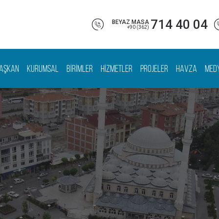
714 40 04
BEYAZ MASA
+90 (362)
AŞKAN
KURUMSAL
BİRİMLER
HİZMETLER
PROJELER
HAVZA
MED