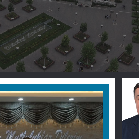
cı
i.