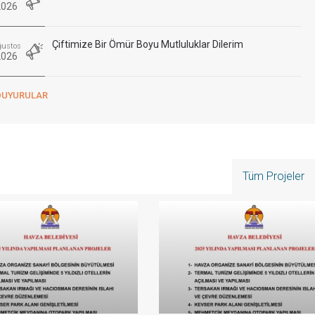
2026
Çiftimize Bir Ömür Boyu Mutluluklar Dilerim
ğustos
2026
Çiftimize Bir Ömür Boyu Mutluluklar Dilerim
DUYURULAR
ğustos
2026
Celil Mahallesi Demiryurt Mahallesi
ğustos
2026
Tüm Projeler
Kevser Camii
emmuz
2026
Çiftimize Bir Ömür Boyu Mutluluklar Dilerim.
emmuz
2026
Diyanet Gençlik Merkezi, Sünnetçi Camii
emmuz
2026