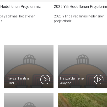
ı Hedeflenen Projelerimiz
2025 Yılı Hedeflenen Projelerim
Kırmızı-beyaz Heyecan Havza’mızda!
emmuz
2026
nda yapılması hedeflenen
2025 Yılında yapılması hedeflenen
iz
projelerimiz
Yaz Kuran Kursu Öğrencilerimiz
emmuz
2026
Havza Boğaziçi Tesisleri
emmuz
2026
Belediye Hizmet Binası
emmuz
2026
Kevser Camii Yaz Kuran Kursu Programı
Havza Tanıtım
Havza’da Fener
emmuz
2026
Kapsamında, Belediye Başkanımız Sn. Av. Murat
Filmi
Alayına
İkiz ve Havza İlçe Müftüsü Sn. Cemil Alıcı ile Birlikte
Vatandaşların
Öğrencilere Simit ve Meyve Suyu İkramında
Yoğun Katılım
Mehmetçik Meydanı
emmuz
Bulundular.
2026