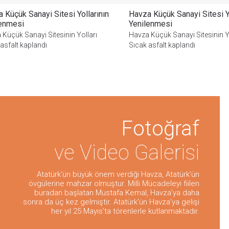
 Küçük Sanayi Sitesi Yollarının
Havza Küçük Sanayi Sitesi Yo
lenmesi
Yenilenmesi
Küçük Sanayi Sitesinin Yolları
Havza Küçük Sanayi Sitesinin Y
asfalt kaplandı
Sıcak asfalt kaplandı
Fotoğraf
ve Video Galerisi
Atatürk’ün büyük önem verdiği Havza, Atatürk’ün
övgülerine mahzar olmuştur. Milli Mücadeleyi fiilen
buradan başlatan Mustafa Kemal, Havza’ya daha
sonra da üç kez gelmiştir. Atatürk’ün Havza’ya gelişi
her yıl 25 Mayıs’ta törenlerle kutlanmaktadır.