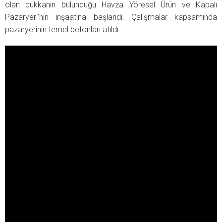
olan dükkanın bulunduğu Havza Yöresel Ürün ve Kapalı
Pazaryeri'nin inşaatına başlandı. Çalışmalar kapsamında
pazaryerinin temel betonları atıldı.