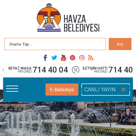
Ara
714 40 04
714 40 
BEYAZ MASA
İLETİŞİM HATTI
+90 (362)
+90 (362)
CANLI YAYIN
E-Belediye