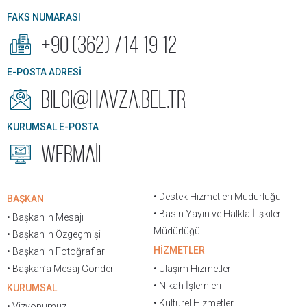
FAKS NUMARASI
+90 (362) 714 19 12
E-POSTA ADRESİ
bilgi@havza.bel.tr
KURUMSAL E-POSTA
WEBMAİL
• Destek Hizmetleri Müdürlüğü
BAŞKAN
• Basın Yayın ve Halkla İlişkiler
• Başkan'ın Mesajı
Müdürlüğü
• Başkan’ın Özgeçmişi
HİZMETLER
• Başkan’ın Fotoğrafları
• Başkan’a Mesaj Gönder
• Ulaşım Hizmetleri
• Nikah İşlemleri
KURUMSAL
• Kültürel Hizmetler
• Vizyonumuz