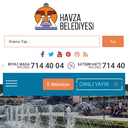
Ara
714 40 04
714 40 
BEYAZ MASA
İLETİŞİM HATTI
+90 (362)
+90 (362)
CANLI YAYIN
E-Belediye