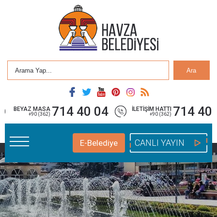
Ara
714 40 04
714 40 
BEYAZ MASA
İLETİŞİM HATTI
+90 (362)
+90 (362)
CANLI YAYIN
E-Belediye