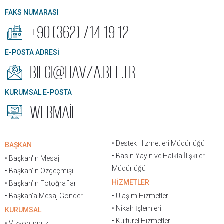
FAKS NUMARASI
+90 (362) 714 19 12
E-POSTA ADRESİ
bilgi@havza.bel.tr
KURUMSAL E-POSTA
WEBMAİL
• Destek Hizmetleri Müdürlüğü
BAŞKAN
• Basın Yayın ve Halkla İlişkiler
• Başkan'ın Mesajı
Müdürlüğü
• Başkan’ın Özgeçmişi
HİZMETLER
• Başkan’ın Fotoğrafları
• Başkan’a Mesaj Gönder
• Ulaşım Hizmetleri
• Nikah İşlemleri
KURUMSAL
• Kültürel Hizmetler
• Vizyonumuz