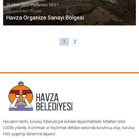
23 Ekim 2023 Pazartesi 08:37
Devam Eden Projeler
Havza Organize Sanayi Bölgesi
Havza Organize Sanayi Bölgesi Büyümeye Devam Ediyor
1
2
Havzanın tarihi, kuruluş itibariyle çok eskilere dayanmaktadır. Milattan önce
2000li yıllarda, Kızılırmak ve Yeşilırmak deltaları arasında kurulmuş olup, kuruluş
Hitit uygarlığı dönemine dayanır.