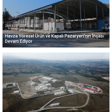
28 Kasım 2023 Salı 10:09
Devam Eden Projeler
Havza Yöresel Ürün ve Kapalı Pazaryeri'nin İnşası
Devam Ediyor
Havza Yöresel Ürün ve Kapalı Pazaryeri'nin inşaat devam
ediyor.