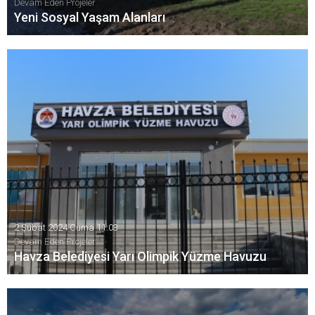
Devam Eden Projeler
Yeni Sosyal Yaşam Alanları
Yeni sosyal yaşam alanlarının imalatına devam ediyoruz.
2 Şubat 2024 Cuma 11:03
Devam Eden Projeler
Havza Belediyesi Yarı Olimpik Yüzme Havuzu
Havza Belediyesi Yarı Olimpik Yüzme Havuzu kısa süre sonra
hizmete girecek