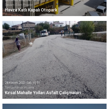
Devam Eden Projeler
Havza Katlı Kapalı Otopark
Havza Katlı Kapalı Otopark Hizmete Girdi
28 Kasım 2023 Salı 10:51
Tamamlanan Projeler
Kırsal Mahalle Yolları Asfalt Çalışmaları
Havza Belediyesi tarafından kırsal mahallerde başlatılan
asfalt çalışmaları tamamlandı.