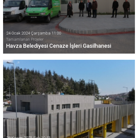
24 Ocak 2024 Çarşamba 11:00
Tamamlanan Projeler
Havza Belediyesi Cenaze İşleri Gasilhanesi
Samsun Büyükşehir Belediyesi Çok Katlı Mekanik Otoparkı
üst katında inşası tamamlanan Havza Belediyesi Cenaze
İşleri Gasilhanesi hizmete girdi..
28 Kasım 2023 Salı 10:53