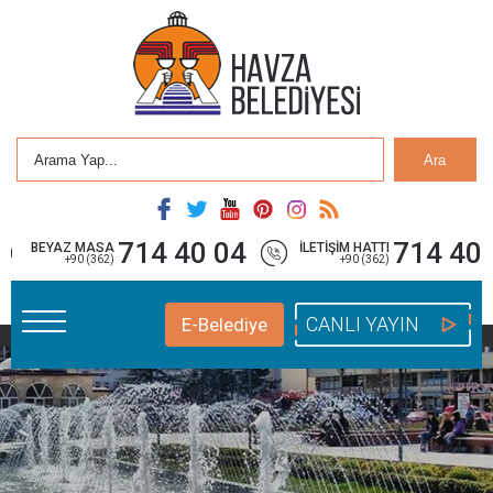
Ara
714 40 04
714 40 
BEYAZ MASA
İLETİŞİM HATTI
+90 (362)
+90 (362)
CANLI YAYIN
E-Belediye