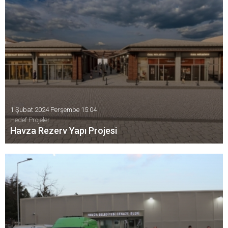
1 Şubat 2024 Perşembe 15:04
Hedef Projeler
Havza Rezerv Yapı Projesi
Havza’da sel ve taşkın riskine karşı Hacı Osman deresinin
üstünün yıkılarak açılması ile ıslah edilmesi çalışmaları
kapsamında hazırlanan ve 56 işyerinden oluşan Rezerv Yapı
projesi yapım sözleşmesi imzalandı.