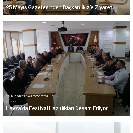
Güncel
25 Mayıs Gazetesinden Başkan İkiz’e Ziyaret
25 Mayıs Gazetesi Kurucusu ve Sahibi Fahri Çiftçi ve Yazı
İşleri Müdürü Abdurrahman Altun Havza Belediye başkanı
Murat İkizi ziyaret etti.
29 Nisan 2024 Pazartesi 17:09
Güncel
Havza’da Festival Hazırlıkları Devam Ediyor
Havza’da Atatürk'ün Havza'ya gelişinin 105. yılı nedeniyle
düzenlenecek olan 25 Mayıs Atatürk'ü Anma ve Termal
Turizm Festivalinin 20 Mayıs’ta başlaması planlanıyor. Fesitavl