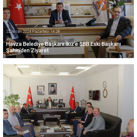
22 Nisan 2024 Pazartesi 14:28
Güncel
Havza Belediye Başkanı İkiz’e SBB Eski Başkanı
Şahin’den Ziyaret
Havza Belediye Başkan Av. Murat İkiz’e destek ziyaretleri
devam ediyor.