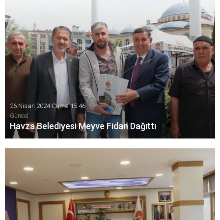
hazırlıkları kapsamında genişletilmiş festival komitesi
toplantısı düzenlendi.
26 Nisan 2024 Cuma 15:46
Güncel
Havza Belediyesi Meyve Fidan Dağıttı
Havza Belediyesi tarafından vatandaşlara 1500 meyve fidan
dağıtımı gerçekleştirildi.