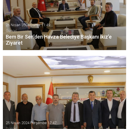
26 Nisan 2024 Cuma 11:49
Güncel
Bem Bir Sen’den Havza Belediye Başkanı İkiz’e
Ziyaret
Belediye ve Özel İdare Çalışanları Birliği Sendikası (Bem-Bir-
Sen) Samsun Şubesi Başkanı Savaş Gayretli, yönetim kurulu
üyeleri ve işyeri temsilcilerinden oluşan heyet Havza
Belediye Başkanı Murat İkiz’i ziyaret ettiler.
25 Nisan 2024 Perşembe 17:47
Güncel