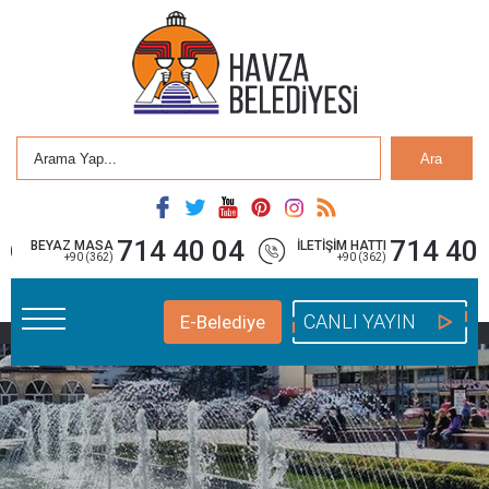
Ara
714 40 04
714 40 
BEYAZ MASA
İLETİŞİM HATTI
+90 (362)
+90 (362)
CANLI YAYIN
E-Belediye