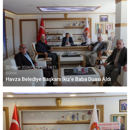
22 Nisan 2024 Pazartesi 14:31
Güncel
Havza Belediye Başkanı İkiz’e Baba Duası Aldı
Havza Belediye Başkanı Murat İkiz kendisini makamında
ziyaret eden babasının hayır duasını aldı.