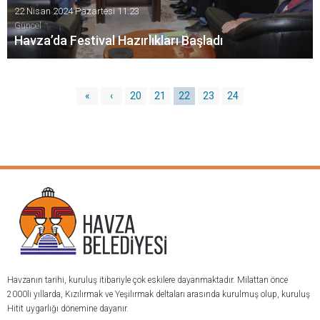
22 Nisan 2024 Pazartesi 11:23
Güncel
Havza’da Festival Hazırlıkları Başladı
Havza’da düzenlenen 25 Mayıs Atatürk'ü Anma ve Kutlama
Festivali' için hazırlıklar başladı. Hazırlıklar kapsamında
oluşturulan Festival Kutlama Komitesi ilk toplantısını
«
‹
20
21
22
23
24
gerçekleştirdi.
Havzanın tarihi, kuruluş itibariyle çok eskilere dayanmaktadır. Milattan önce
2000li yıllarda, Kızılırmak ve Yeşilırmak deltaları arasında kurulmuş olup, kuruluş
Hitit uygarlığı dönemine dayanır.