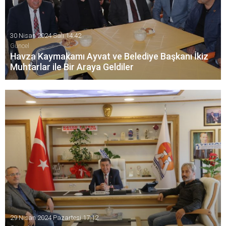
30 Nisan 2024 Salı 14:42
Güncel
Havza Kaymakamı Ayvat ve Belediye Başkanı İkiz
Muhtarlar ile Bir Araya Geldiler
Havza Kaymakamı Mustafa Ayvat, Havza Belediye Başkanı
Murat İkiz ve Samsun İl Tarım ve Orman Müdürü İbrahim
Sağlam muhtarlar ile bir araya geldi.
29 Nisan 2024 Pazartesi 17:12