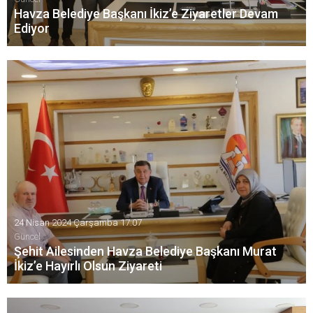
Havza Belediye Başkanı İkiz’e Ziyaretler Devam
Ediyor
CHP heyeti Havza Belediye Başkanı Murat İkiz’i makamında
ziyaret ederek hayırlı olsun temennilerini iletti.
24 Nisan 2024 Çarşamba 17:07
Güncel
Şehit Ailesinden Havza Belediye Başkanı Murat
İkiz’e Hayırlı Olsun Ziyareti
Zeytin Dalı Harekatı'nın da Afrin’de şehit düşen Astsubay
Kıdemli Çavuş Göksu Şafak Şahin’in ailesi Havza Belediye
Başkanı Murat İkiz’i makamında ziyaret ettiler.