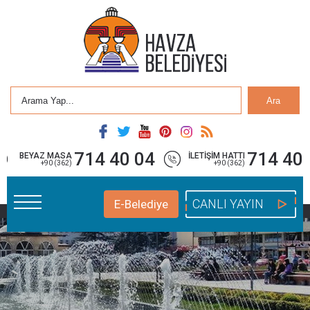
Ara
714 40 04
714 40 
BEYAZ MASA
İLETİŞİM HATTI
+90 (362)
+90 (362)
CANLI YAYIN
E-Belediye