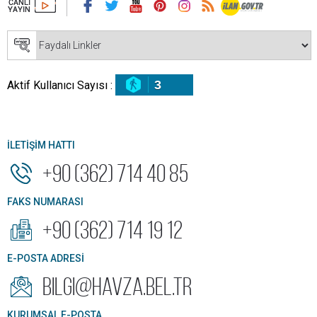
3
Aktif Kullanıcı Sayısı :
İLETİŞİM HATTI
+90 (362) 714 40 85
FAKS NUMARASI
+90 (362) 714 19 12
E-POSTA ADRESİ
bilgi@havza.bel.tr
KURUMSAL E-POSTA