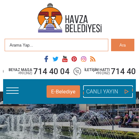
Ara
714 40 04
714 40 
BEYAZ MASA
İLETİŞİM HATTI
+90 (362)
+90 (362)
CANLI YAYIN
E-Belediye