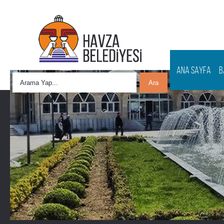
ANA SAYFA
B
Ara