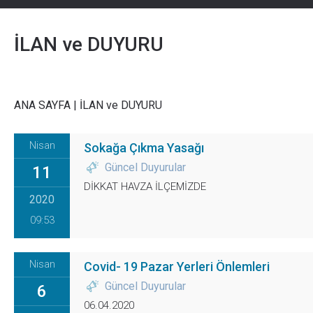
İLAN ve DUYURU
ANA SAYFA
|
İLAN ve DUYURU
Nisan
Sokağa Çıkma Yasağı
Güncel Duyurular
11
DİKKAT HAVZA İLÇEMİZDE
2020
09:53
Nisan
Covid- 19 Pazar Yerleri Önlemleri
Güncel Duyurular
6
06.04.2020