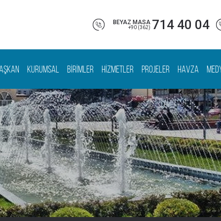
714 40 04
BEYAZ MASA
+90 (362)
AŞKAN
KURUMSAL
BİRİMLER
HİZMETLER
PROJELER
HAVZA
MED