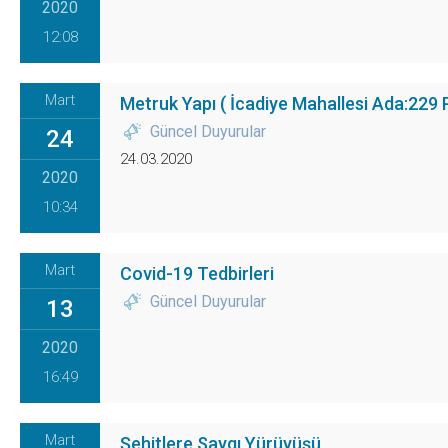
2020
12:08
Mart
Metruk Yapı ( İcadiye Mahallesi Ada:229 
Güncel Duyurular
24
24.03.2020
2020
10:34
Mart
Covid-19 Tedbirleri
Güncel Duyurular
13
2020
16:49
Mart
Şehitlere Saygı Yürüyüşü