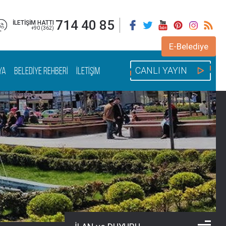
714 40 85
İLETİŞİM HATTI
+90 (362)
E-Belediye
YA
BELEDİYE REHBERİ
İLETİŞİM
CANLI YAYIN