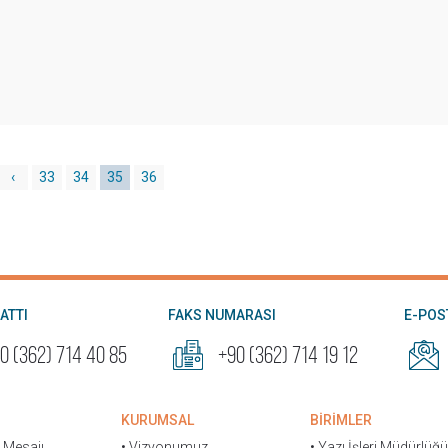
‹
33
34
35
36
HATTI
FAKS NUMARASI
E-POS
0 (362) 714 40 85
+90 (362) 714 19 12
KURUMSAL
BİRİMLER
n Mesajı
• Vizyonumuz
• Yazı İşleri Müdürlüğü