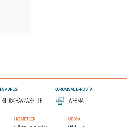
TA ADRESİ
KURUMSAL E-POSTA
bilgi@havza.bel.tr
WEBMAİL
• Basın Yayın ve Halkla İlişkiler
HİZMETLER
MEDYA
Müdürlüğü
• Ulaşım Hizmetleri
• Haberler