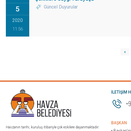
Güncel Duyurular
5
2020
11:56
«
İLETİŞİM 
+9
BAŞKAN
Havzanın tarihi, kuruluş itibariyle çok eskilere dayanmaktadır.
• Başkan'ı