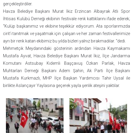
gerçekleştirdiler.
Havza Belediye Başkanı Murat İkiz Erzincan Albayrak Atlı Spor
İhtisas Kulübü Derneği ekibinin festivale renk kattıklarını ifade ederek;
“Kulüp başkanımız ve ekibine teşekkür ediyorum. Ata sporlarımızda
cirit’i tanıtmak ve yaşatmak için çalışan ve her zaman festivallerimize
ayrı bir renk katan ekibimiz bu yılda bizleri yalnız bırakmadılar. “dedi.
Mehmetçik Meydanındaki gösterinin ardından Havza Kaymakamı
Mustafa Ayvat, Havza Belediye Başkanı Murat İkiz, İlçe Jandarma
Komutanı Astsubay Kıdemli Başçavuş Özkan Parlak, Havza
Muhtarları Derneği Başkanı Adem Şahin, Ak Parti İlçe Başkanı
Mustafa Kurkmazlı, MHP İlçe Başkan Yardımcısı Tahir Uysal ile
birlikte Aslançayır Yaylasına geçerek yayla şenlik ateşini yaktılar.