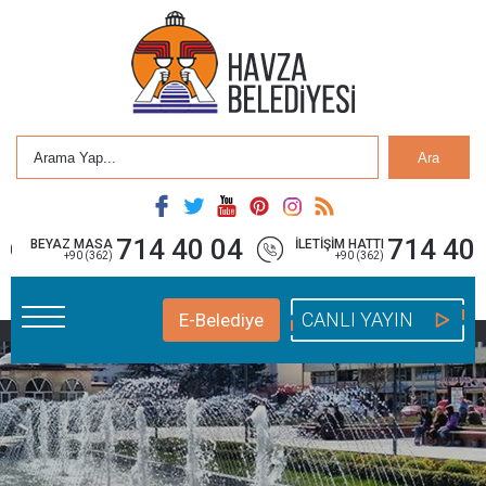
Ara
714 40 04
714 40 
BEYAZ MASA
İLETİŞİM HATTI
+90 (362)
+90 (362)
CANLI YAYIN
E-Belediye