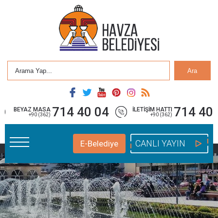
Ara
714 40 04
714 40 
BEYAZ MASA
İLETİŞİM HATTI
+90 (362)
+90 (362)
CANLI YAYIN
E-Belediye